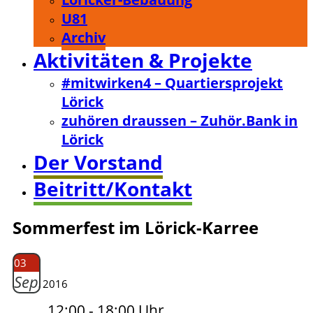
U81
Archiv
Aktivitäten & Projekte
#mitwirken4 – Quartiersprojekt
Lörick
zuhören draussen – Zuhör.Bank in
Lörick
Der Vorstand
Beitritt/Kontakt
Sommerfest im Lörick-Karree
03
Sep.
2016
12:00 - 18:00 Uhr