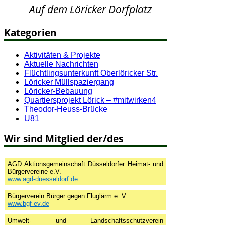
Auf dem Löricker Dorfplatz
Kategorien
Aktivitäten & Projekte
Aktuelle Nachrichten
Flüchtlingsunterkunft Oberlöricker Str.
Löricker Müllspaziergang
Löricker-Bebauung
Quartiersprojekt Lörick – #mitwirken4
Theodor-Heuss-Brücke
U81
Wir sind Mitglied der/des
AGD Aktionsgemeinschaft Düsseldorfer Heimat- und
Bürgervereine e.V.
www.agd-duesseldorf.de
Bürgerverein Bürger gegen Fluglärm e. V.
www.bgf-ev.de
Umwelt- und Landschaftsschutzverein