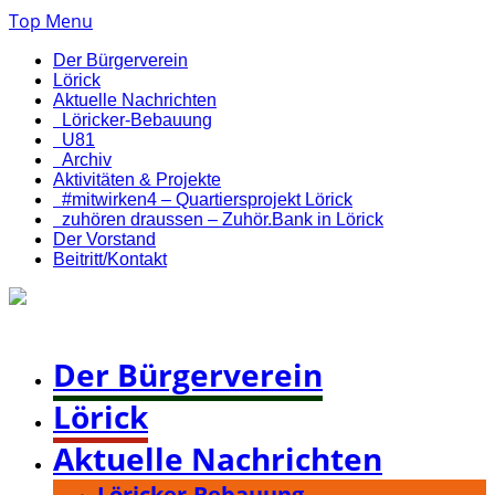
Top Menu
Der Bürgerverein
Lörick
Aktuelle Nachrichten
Löricker-Bebauung
U81
Archiv
Aktivitäten & Projekte
#mitwirken4 – Quartiersprojekt Lörick
zuhören draussen – Zuhör.Bank in Lörick
Der Vorstand
Beitritt/Kontakt
Bürgerverein Düsseldorf-Lörick e. V.
Der Bürgerverein
Lörick
Aktuelle Nachrichten
Löricker-Bebauung