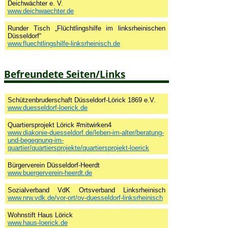
Deichwächter e. V.
www.deichwaechter.de
Runder Tisch „Flüchtlingshilfe im linksrheinischen
Düsseldorf“
www.fluechtlingshilfe-linksrheinisch.de
Befreundete Seiten/Links
Schützenbruderschaft Düsseldorf-Lörick 1869 e.V.
www.duesseldorf-loerick.de
Quartiersprojekt Lörick #mitwirken4
www.diakonie-duesseldorf.de/leben-im-alter/beratung-
und-begegnung-im-
quartier/quartiersprojekte/quartiersprojekt-loerick
Bürgerverein Düsseldorf-Heerdt
www.buergerverein-heerdt.de
Sozialverband VdK Ortsverband Linksrheinisch
www.nrw.vdk.de/vor-ort/ov-duesseldorf-linksrheinisch
Wohnstift Haus Lörick
www.haus-loerick.de