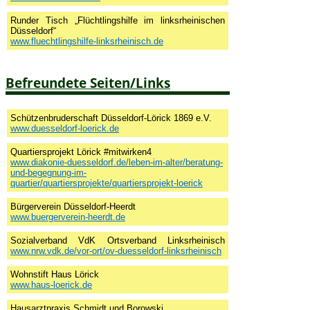
Runder Tisch „Flüchtlingshilfe im linksrheinischen
Düsseldorf“
www.fluechtlingshilfe-linksrheinisch.de
Befreundete Seiten/Links
Schützenbruderschaft Düsseldorf-Lörick 1869 e.V.
www.duesseldorf-loerick.de
Quartiersprojekt Lörick #mitwirken4
www.diakonie-duesseldorf.de/leben-im-alter/beratung-
und-begegnung-im-
quartier/quartiersprojekte/quartiersprojekt-loerick
Bürgerverein Düsseldorf-Heerdt
www.buergerverein-heerdt.de
Sozialverband VdK Ortsverband Linksrheinisch
www.nrw.vdk.de/vor-ort/ov-duesseldorf-linksrheinisch
Wohnstift Haus Lörick
www.haus-loerick.de
Hausarztpraxis Schmidt und Borowski