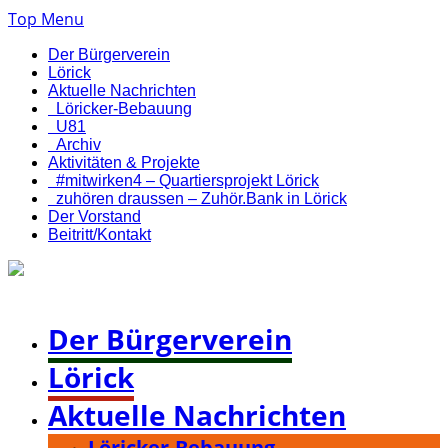
Top Menu
Der Bürgerverein
Lörick
Aktuelle Nachrichten
Löricker-Bebauung
U81
Archiv
Aktivitäten & Projekte
#mitwirken4 – Quartiersprojekt Lörick
zuhören draussen – Zuhör.Bank in Lörick
Der Vorstand
Beitritt/Kontakt
Bürgerverein Düsseldorf-Lörick e. V.
Der Bürgerverein
Lörick
Aktuelle Nachrichten
Löricker-Bebauung