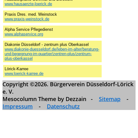
www.hausaerzte-loerick.de
Praxis Dres. med. Weinstock
www.praxis-weinstock.de
Alpha Service Pflegedienst
www.alphaservice.org
Diakonie Düsseldorf - zentrum plus Oberkassel
www.diakonie-duesseldorf.de/leben-im-alter/beratung-
und-begegnung-im-quartier/zentren-plus/zentrum-
plus-oberkassel
Lörick-Karree
www.loerick-karree.de
Copyright ©2026. Bürgerverein Düsseldorf-Lörick
e. V.
Mesocolumn Theme by Dezzain -
Sitemap
-
Impressum
-
Datenschutz