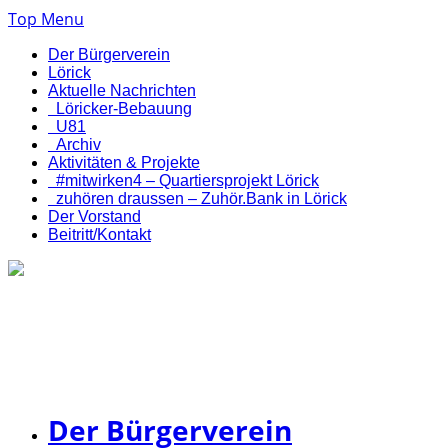
Top Menu
Der Bürgerverein
Lörick
Aktuelle Nachrichten
Löricker-Bebauung
U81
Archiv
Aktivitäten & Projekte
#mitwirken4 – Quartiersprojekt Lörick
zuhören draussen – Zuhör.Bank in Lörick
Der Vorstand
Beitritt/Kontakt
Bürgerverein Düsseldorf-
Lörick e. V.
Der Bürgerverein