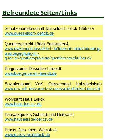
Befreundete Seiten/Links
Schützenbruderschaft Düsseldorf-Lörick 1869 e.V.
www.duesseldorf-loerick.de
Quartiersprojekt Lörick #mitwirken4
www.diakonie-duesseldorf.de/leben-im-alter/beratung-
und-begegnung-im-
quartier/quartiersprojekte/quartiersprojekt-loerick
Bürgerverein Düsseldorf-Heerdt
www.buergerverein-heerdt.de
Sozialverband VdK Ortsverband Linksrheinisch
www.nrw.vdk.de/vor-ort/ov-duesseldorf-linksrheinisch
Wohnstift Haus Lörick
www.haus-loerick.de
Hausarztpraxis Schmidt und Borowski
www.hausaerzte-loerick.de
Praxis Dres. med. Weinstock
www.praxis-weinstock.de