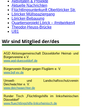
Aktivitäten & Projekte
Aktuelle Nachrichten
Flüchtlingsunterkunft Oberlöricker Str.
Löricker Müllspaziergang
Löricker-Bebauung
Quartiersprojekt Lörick – #mitwirken4
Theodor-Heuss-Brücke
U81
Wir sind Mitglied der/des
AGD Aktionsgemeinschaft Düsseldorfer Heimat- und
Bürgervereine e.V.
www.agd-duesseldorf.de
Bürgerverein Bürger gegen Fluglärm e. V.
www.bgf-ev.de
Umwelt- und Landschaftsschutzverein
Deichwächter e. V.
www.deichwaechter.de
Runder Tisch „Flüchtlingshilfe im linksrheinischen
Düsseldorf“
www.fluechtlingshilfe-linksrheinisch.de