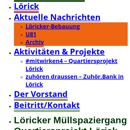
Lörick
Aktuelle Nachrichten
Löricker-Bebauung
U81
Archiv
Aktivitäten & Projekte
#mitwirken4 – Quartiersprojekt
Lörick
zuhören draussen – Zuhör.Bank in
Lörick
Der Vorstand
Beitritt/Kontakt
Löricker Müllspaziergang