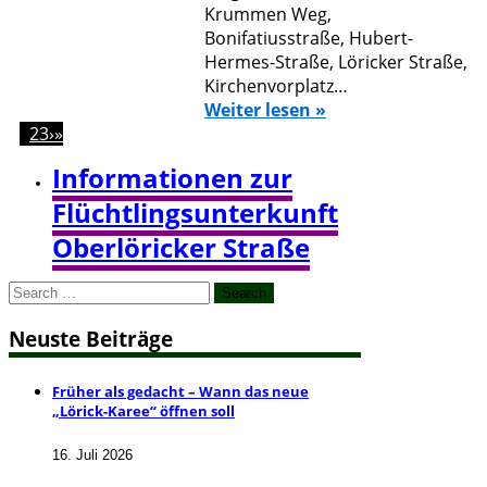
Krummen Weg,
Bonifatiusstraße, Hubert-
Hermes-Straße, Löricker Straße,
Kirchenvorplatz…
Weiter lesen »
1
2
3
›
»
Informationen zur
Flüchtlingsunterkunft
Oberlöricker Straße
Search
for:
Neuste Beiträge
Früher als gedacht – Wann das neue
„Lörick-Karee“ öffnen soll
16. Juli 2026