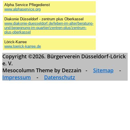
Alpha Service Pflegedienst
www.alphaservice.org
Diakonie Düsseldorf - zentrum plus Oberkassel
www.diakonie-duesseldorf.de/leben-im-alter/beratung-
und-begegnung-im-quartier/zentren-plus/zentrum-
plus-oberkassel
Lörick-Karree
www.loerick-karree.de
Copyright ©2026. Bürgerverein Düsseldorf-Lörick
e. V.
Mesocolumn Theme by Dezzain -
Sitemap
-
Impressum
-
Datenschutz