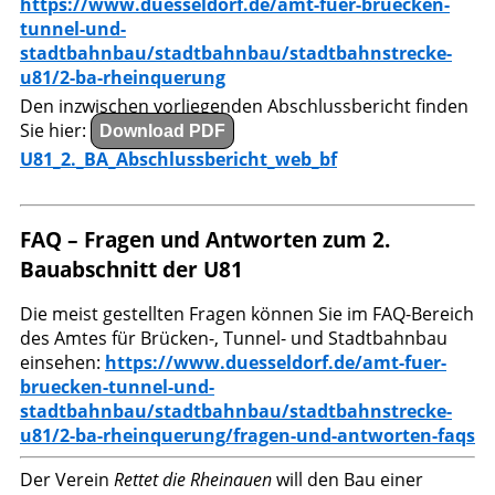
https://www.duesseldorf.de/amt-fuer-bruecken-
tunnel-und-
stadtbahnbau/stadtbahnbau/stadtbahnstrecke-
u81/2-ba-rheinquerung
Den inzwischen vorliegenden Abschlussbericht finden
Sie hier:
Download PDF
U81_2._BA_Abschlussbericht_web_bf
FAQ – Fragen und Antworten zum 2.
Bauabschnitt der U81
Die meist gestellten Fragen können Sie im FAQ-Bereich
des Amtes für Brücken-, Tunnel- und Stadtbahnbau
einsehen:
https://www.duesseldorf.de/amt-fuer-
bruecken-tunnel-und-
stadtbahnbau/stadtbahnbau/stadtbahnstrecke-
u81/2-ba-rheinquerung/fragen-und-antworten-faqs
Der Verein
Rettet die Rheinauen
will den Bau einer