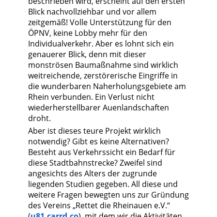
beschrieben wird, erscheint auf den ersten
Blick nachvollziehbar und vor allem
zeitgemäß! Volle Unterstützung für den
ÖPNV, keine Lobby mehr für den
Individualverkehr. Aber es lohnt sich ein
genauerer Blick, denn mit dieser
monströsen Baumaßnahme sind wirklich
weitreichende, zerstörerische Eingriffe in
die wunderbaren Naherholungsgebiete am
Rhein verbunden. Ein Verlust nicht
wiederherstellbarer Auenlandschaften
droht.
Aber ist dieses teure Projekt wirklich
notwendig? Gibt es keine Alternativen?
Besteht aus Verkehrssicht ein Bedarf für
diese Stadtbahnstrecke? Zweifel sind
angesichts des Alters der zugrunde
liegenden Studien gegeben. All diese und
weitere Fragen bewegten uns zur Gründung
des Vereins „Rettet die Rheinauen e.V.“
(
u81.carrd.co
), mit dem wir die Aktivitäten