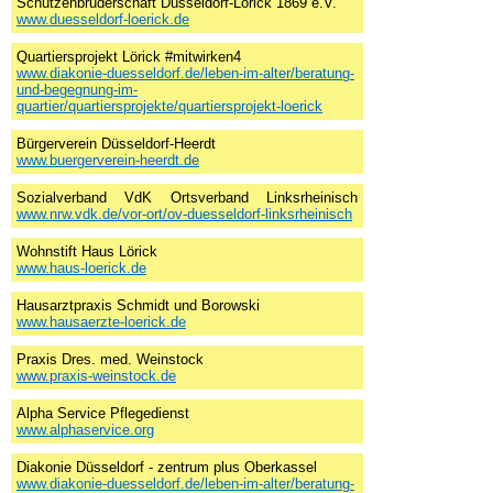
Schützenbruderschaft Düsseldorf-Lörick 1869 e.V.
www.duesseldorf-loerick.de
Quartiersprojekt Lörick #mitwirken4
www.diakonie-duesseldorf.de/leben-im-alter/beratung-
und-begegnung-im-
quartier/quartiersprojekte/quartiersprojekt-loerick
Bürgerverein Düsseldorf-Heerdt
www.buergerverein-heerdt.de
Sozialverband VdK Ortsverband Linksrheinisch
www.nrw.vdk.de/vor-ort/ov-duesseldorf-linksrheinisch
Wohnstift Haus Lörick
www.haus-loerick.de
Hausarztpraxis Schmidt und Borowski
www.hausaerzte-loerick.de
Praxis Dres. med. Weinstock
www.praxis-weinstock.de
Alpha Service Pflegedienst
www.alphaservice.org
Diakonie Düsseldorf - zentrum plus Oberkassel
www.diakonie-duesseldorf.de/leben-im-alter/beratung-