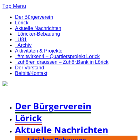
Top Menu
Der Bürgerverein
Lörick
Aktuelle Nachrichten
Löricker-Bebauung
U81
Archiv
Aktivitäten & Projekte
#mitwirken4 – Quartiersprojekt Lörick
zuhören draussen – Zuhör.Bank in Lörick
Der Vorstand
Beitritt/Kontakt
Bürgerverein Düsseldorf-Lörick e. V.
Der Bürgerverein
Lörick
Aktuelle Nachrichten
Löricker-Bebauung