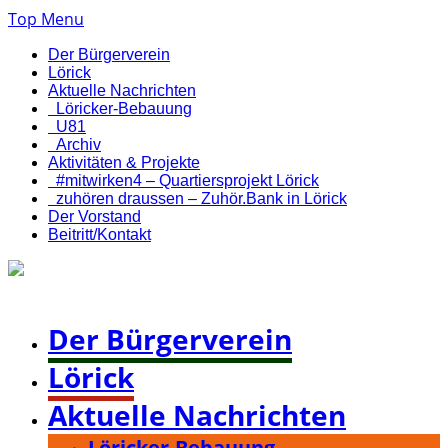
Top Menu
Der Bürgerverein
Lörick
Aktuelle Nachrichten
Löricker-Bebauung
U81
Archiv
Aktivitäten & Projekte
#mitwirken4 – Quartiersprojekt Lörick
zuhören draussen – Zuhör.Bank in Lörick
Der Vorstand
Beitritt/Kontakt
Bürgerverein Düsseldorf-Lörick e. V.
Der Bürgerverein
Lörick
Aktuelle Nachrichten
Löricker-Bebauung