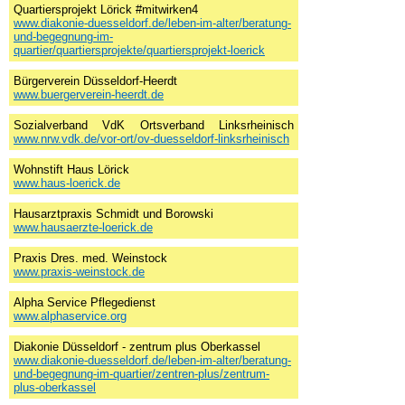
Quartiersprojekt Lörick #mitwirken4
www.diakonie-duesseldorf.de/leben-im-alter/beratung-
und-begegnung-im-
quartier/quartiersprojekte/quartiersprojekt-loerick
Bürgerverein Düsseldorf-Heerdt
www.buergerverein-heerdt.de
Sozialverband VdK Ortsverband Linksrheinisch
www.nrw.vdk.de/vor-ort/ov-duesseldorf-linksrheinisch
Wohnstift Haus Lörick
www.haus-loerick.de
Hausarztpraxis Schmidt und Borowski
www.hausaerzte-loerick.de
Praxis Dres. med. Weinstock
www.praxis-weinstock.de
Alpha Service Pflegedienst
www.alphaservice.org
Diakonie Düsseldorf - zentrum plus Oberkassel
www.diakonie-duesseldorf.de/leben-im-alter/beratung-
und-begegnung-im-quartier/zentren-plus/zentrum-
plus-oberkassel