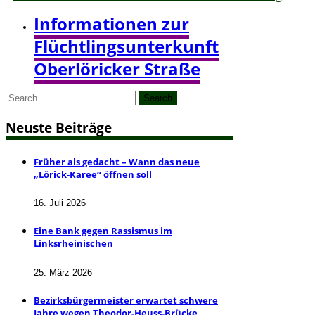
Informationen zur
Flüchtlingsunterkunft
Oberlöricker Straße
Search
for:
Neuste Beiträge
Früher als gedacht – Wann das neue
„Lörick-Karee“ öffnen soll
16. Juli 2026
Eine Bank gegen Rassismus im
Linksrheinischen
25. März 2026
Bezirksbürgermeister erwartet schwere
Jahre wegen Theodor-Heuss-Brücke