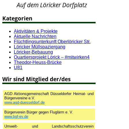
Auf dem Löricker Dorfplatz
Kategorien
Aktivitäten & Projekte
Aktuelle Nachrichten
Flüchtlingsunterkunft Oberlöricker Str.
Löricker Müllspaziergang
Löricker-Bebauung
Quartiersprojekt Lörick – #mitwirken4
Theodor-Heuss-Brücke
U81
Wir sind Mitglied der/des
AGD Aktionsgemeinschaft Düsseldorfer Heimat- und
Bürgervereine e.V.
www.agd-duesseldorf.de
Bürgerverein Bürger gegen Fluglärm e. V.
www.bgf-ev.de
Umwelt- und Landschaftsschutzverein