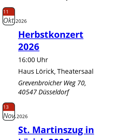
11
Okt.
2026
Herbstkonzert
2026
16:00 Uhr
Haus Lörick, Theatersaal
Grevenbroicher Weg 70,
40547 Düsseldorf
13
Nov.
2026
St. Martinszug in