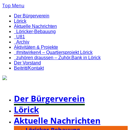
Top Menu
Der Bürgerverein
Lörick
Aktuelle Nachrichten
Löricker-Bebauung
U81
Archiv
Aktivitäten & Projekte
#mitwirken4 – Quartiersprojekt Lörick
zuhören draussen – Zuhör.Bank in Lörick
Der Vorstand
Beitritt/Kontakt
Bürgerverein Düsseldorf-Lörick e. V.
Der Bürgerverein
Lörick
Aktuelle Nachrichten
Löricker-Bebauung