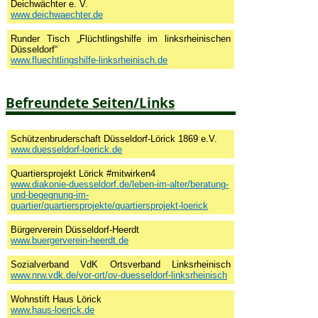
Deichwächter e. V.
www.deichwaechter.de
Runder Tisch „Flüchtlingshilfe im linksrheinischen
Düsseldorf“
www.fluechtlingshilfe-linksrheinisch.de
Befreundete Seiten/Links
Schützenbruderschaft Düsseldorf-Lörick 1869 e.V.
www.duesseldorf-loerick.de
Quartiersprojekt Lörick #mitwirken4
www.diakonie-duesseldorf.de/leben-im-alter/beratung-
und-begegnung-im-
quartier/quartiersprojekte/quartiersprojekt-loerick
Bürgerverein Düsseldorf-Heerdt
www.buergerverein-heerdt.de
Sozialverband VdK Ortsverband Linksrheinisch
www.nrw.vdk.de/vor-ort/ov-duesseldorf-linksrheinisch
Wohnstift Haus Lörick
www.haus-loerick.de