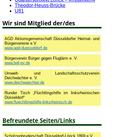
Theodor-Heuss-Brücke
U81
Wir sind Mitglied der/des
AGD Aktionsgemeinschaft Düsseldorfer Heimat- und
Bürgervereine e.V.
www.agd-duesseldorf.de
Bürgerverein Bürger gegen Fluglärm e. V.
www.bgf-ev.de
Umwelt- und Landschaftsschutzverein
Deichwächter e. V.
www.deichwaechter.de
Runder Tisch „Flüchtlingshilfe im linksrheinischen
Düsseldorf“
www.fluechtlingshilfe-linksrheinisch.de
Befreundete Seiten/Links
Schützenbruderschaft Düsseldorf-Lörick 1869 e.V.