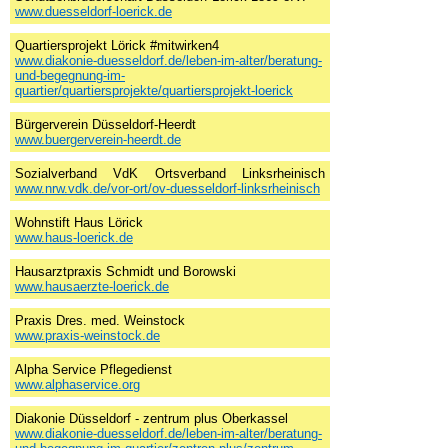
www.duesseldorf-loerick.de
Quartiersprojekt Lörick #mitwirken4
www.diakonie-duesseldorf.de/leben-im-alter/beratung-
und-begegnung-im-
quartier/quartiersprojekte/quartiersprojekt-loerick
Bürgerverein Düsseldorf-Heerdt
www.buergerverein-heerdt.de
Sozialverband VdK Ortsverband Linksrheinisch
www.nrw.vdk.de/vor-ort/ov-duesseldorf-linksrheinisch
Wohnstift Haus Lörick
www.haus-loerick.de
Hausarztpraxis Schmidt und Borowski
www.hausaerzte-loerick.de
Praxis Dres. med. Weinstock
www.praxis-weinstock.de
Alpha Service Pflegedienst
www.alphaservice.org
Diakonie Düsseldorf - zentrum plus Oberkassel
www.diakonie-duesseldorf.de/leben-im-alter/beratung-