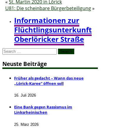
«
St. Martin 2020 in Lörick
U81: Die scheinbare Bürgerbeteiligung
»
Informationen zur
Flüchtlingsunterkunft
Oberlöricker Straße
Search
for:
Neuste Beiträge
Früher als gedacht – Wann das neue
„Lörick-Karee“ öffnen soll
16. Juli 2026
Eine Bank gegen Rassismus im
Linksrheinischen
25. März 2026