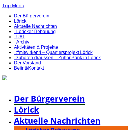
Top Menu
Der Bürgerverein
Lörick
Aktuelle Nachrichten
Löricker-Bebauung
U81
Archiv
Aktivitäten & Projekte
#mitwirken4 – Quartiersprojekt Lörick
zuhören draussen – Zuhör.Bank in Lörick
Der Vorstand
Beitritt/Kontakt
Bürgerverein Düsseldorf-Lörick e. V.
Der Bürgerverein
Lörick
Aktuelle Nachrichten
Löricker-Bebauung