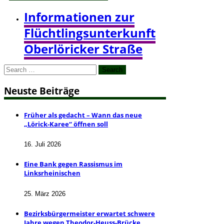
Informationen zur
Flüchtlingsunterkunft
Oberlöricker Straße
Search
for:
Neuste Beiträge
Früher als gedacht – Wann das neue
„Lörick-Karee“ öffnen soll
16. Juli 2026
Eine Bank gegen Rassismus im
Linksrheinischen
25. März 2026
Bezirksbürgermeister erwartet schwere
Jahre wegen Theodor-Heuss-Brücke