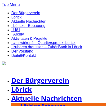
Top Menu
Der Bürgerverein
Lörick
Aktuelle Nachrichten
Löricker-Bebauung
U81
Archiv
Aktivitäten & Projekte
#mitwirken4 – Quartiersprojekt Lörick
zuhören draussen – Zuhör.Bank in Lörick
Der Vorstand
Beitritt/Kontakt
Bürgerverein Düsseldorf-Lörick e. V.
Der Bürgerverein
Lörick
Aktuelle Nachrichten
Löricker-Bebauung