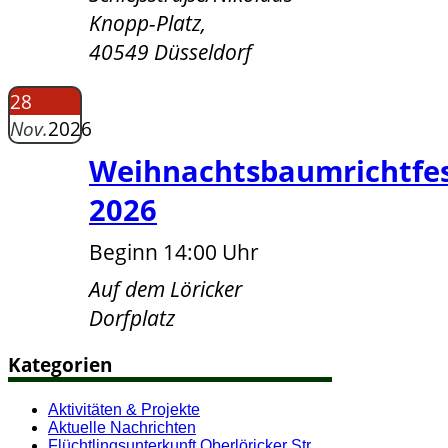
Knopp-Platz,
40549 Düsseldorf
28
Nov.
2026
Weihnachtsbaumrichtfe
2026
Beginn 14:00 Uhr
Auf dem Löricker
Dorfplatz
Kategorien
Aktivitäten & Projekte
Aktuelle Nachrichten
Flüchtlingsunterkunft Oberlöricker Str.