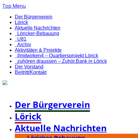
Top Menu
Der Bürgerverein
Lörick
Aktuelle Nachrichten
Löricker-Bebauung
U81
Archiv
Aktivitäten & Projekte
#mitwirken4 – Quartiersprojekt Lörick
zuhören draussen – Zuhör.Bank in Lörick
Der Vorstand
Beitritt/Kontakt
Bürgerverein Düsseldorf-Lörick e. V.
Der Bürgerverein
Lörick
Aktuelle Nachrichten
Löricker-Bebauung