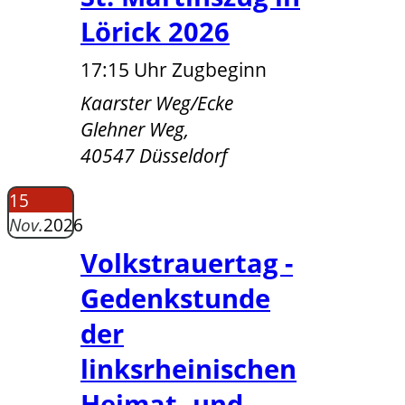
Lörick 2026
17:15 Uhr Zugbeginn
Kaarster Weg/Ecke
Glehner Weg,
40547 Düsseldorf
15
Nov.
2026
Volkstrauertag -
Gedenkstunde
der
linksrheinischen
Heimat- und