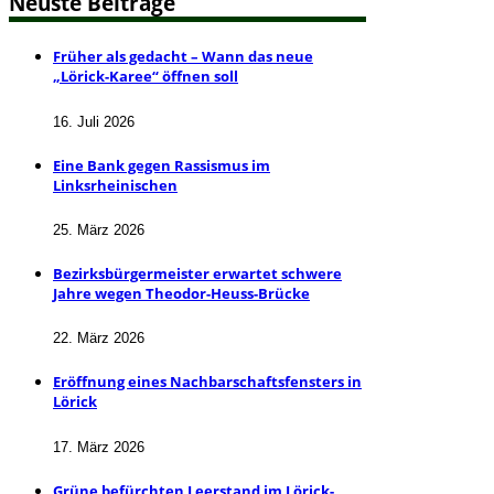
Neuste Beiträge
Früher als gedacht – Wann das neue
„Lörick-Karee“ öffnen soll
16. Juli 2026
Eine Bank gegen Rassismus im
Linksrheinischen
25. März 2026
Bezirksbürgermeister erwartet schwere
Jahre wegen Theodor-Heuss-Brücke
22. März 2026
Eröffnung eines Nachbarschaftsfensters in
Lörick
17. März 2026
Grüne befürchten Leerstand im Lörick-