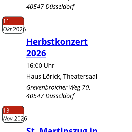
40547 Düsseldorf
11
Okt.
2026
Herbstkonzert
2026
16:00 Uhr
Haus Lörick, Theatersaal
Grevenbroicher Weg 70,
40547 Düsseldorf
13
Nov.
2026
St. Martinszug in