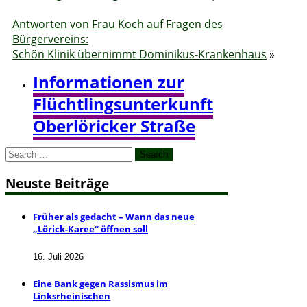
Antworten von Frau Koch auf Fragen des
Bürgervereins:
Schön Klinik übernimmt Dominikus-Krankenhaus
»
Informationen zur
Flüchtlingsunterkunft
Oberlöricker Straße
Search
for:
Neuste Beiträge
Früher als gedacht – Wann das neue
„Lörick-Karee“ öffnen soll
16. Juli 2026
Eine Bank gegen Rassismus im
Linksrheinischen