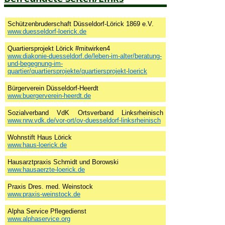
Schützenbruderschaft Düsseldorf-Lörick 1869 e.V.
www.duesseldorf-loerick.de
Quartiersprojekt Lörick #mitwirken4
www.diakonie-duesseldorf.de/leben-im-alter/beratung-
und-begegnung-im-
quartier/quartiersprojekte/quartiersprojekt-loerick
Bürgerverein Düsseldorf-Heerdt
www.buergerverein-heerdt.de
Sozialverband VdK Ortsverband Linksrheinisch
www.nrw.vdk.de/vor-ort/ov-duesseldorf-linksrheinisch
Wohnstift Haus Lörick
www.haus-loerick.de
Hausarztpraxis Schmidt und Borowski
www.hausaerzte-loerick.de
Praxis Dres. med. Weinstock
www.praxis-weinstock.de
Alpha Service Pflegedienst
www.alphaservice.org