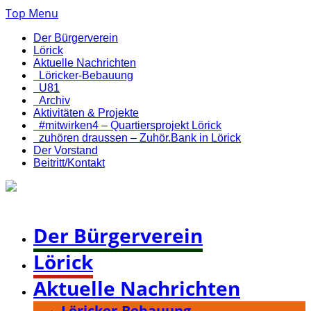
Top Menu
Der Bürgerverein
Lörick
Aktuelle Nachrichten
Löricker-Bebauung
U81
Archiv
Aktivitäten & Projekte
#mitwirken4 – Quartiersprojekt Lörick
zuhören draussen – Zuhör.Bank in Lörick
Der Vorstand
Beitritt/Kontakt
Bürgerverein Düsseldorf-Lörick e. V.
Der Bürgerverein
Lörick
Aktuelle Nachrichten
Löricker-Bebauung