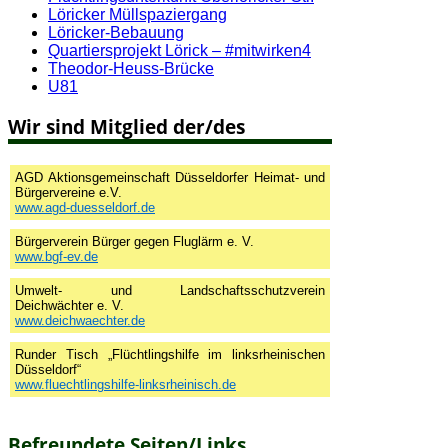
Löricker Müllspaziergang
Löricker-Bebauung
Quartiersprojekt Lörick – #mitwirken4
Theodor-Heuss-Brücke
U81
Wir sind Mitglied der/des
AGD Aktionsgemeinschaft Düsseldorfer Heimat- und
Bürgervereine e.V.
www.agd-duesseldorf.de
Bürgerverein Bürger gegen Fluglärm e. V.
www.bgf-ev.de
Umwelt- und Landschaftsschutzverein
Deichwächter e. V.
www.deichwaechter.de
Runder Tisch „Flüchtlingshilfe im linksrheinischen
Düsseldorf“
www.fluechtlingshilfe-linksrheinisch.de
Befreundete Seiten/Links