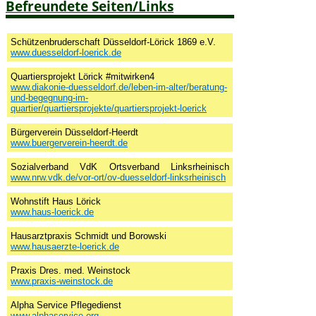
Befreundete Seiten/Links
Schützenbruderschaft Düsseldorf-Lörick 1869 e.V.
www.duesseldorf-loerick.de
Quartiersprojekt Lörick #mitwirken4
www.diakonie-duesseldorf.de/leben-im-alter/beratung-
und-begegnung-im-
quartier/quartiersprojekte/quartiersprojekt-loerick
Bürgerverein Düsseldorf-Heerdt
www.buergerverein-heerdt.de
Sozialverband VdK Ortsverband Linksrheinisch
www.nrw.vdk.de/vor-ort/ov-duesseldorf-linksrheinisch
Wohnstift Haus Lörick
www.haus-loerick.de
Hausarztpraxis Schmidt und Borowski
www.hausaerzte-loerick.de
Praxis Dres. med. Weinstock
www.praxis-weinstock.de
Alpha Service Pflegedienst
www.alphaservice.org