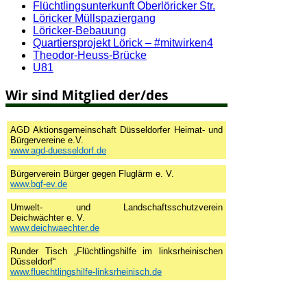
Flüchtlingsunterkunft Oberlöricker Str.
Löricker Müllspaziergang
Löricker-Bebauung
Quartiersprojekt Lörick – #mitwirken4
Theodor-Heuss-Brücke
U81
Wir sind Mitglied der/des
AGD Aktionsgemeinschaft Düsseldorfer Heimat- und
Bürgervereine e.V.
www.agd-duesseldorf.de
Bürgerverein Bürger gegen Fluglärm e. V.
www.bgf-ev.de
Umwelt- und Landschaftsschutzverein
Deichwächter e. V.
www.deichwaechter.de
Runder Tisch „Flüchtlingshilfe im linksrheinischen
Düsseldorf“
www.fluechtlingshilfe-linksrheinisch.de