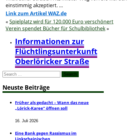
einstimmig akzeptiert. …
Link zum Artikel WAZ.de
«
Spielplatz wird für 120.000 Euro verschönert
Verein spendet Bücher für Schulbibliothek
»
Informationen zur
Flüchtlingsunterkunft
Oberlöricker Straße
Search
for:
Neuste Beiträge
Früher als gedacht – Wann das neue
„Lörick-Karee“ öffnen soll
16. Juli 2026
Eine Bank gegen Rassismus im
Linksrheinischen