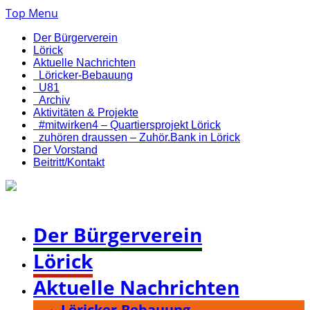
Top Menu
Der Bürgerverein
Lörick
Aktuelle Nachrichten
Löricker-Bebauung
U81
Archiv
Aktivitäten & Projekte
#mitwirken4 – Quartiersprojekt Lörick
zuhören draussen – Zuhör.Bank in Lörick
Der Vorstand
Beitritt/Kontakt
Bürgerverein Düsseldorf-Lörick e. V.
Der Bürgerverein
Lörick
Aktuelle Nachrichten
Löricker-Bebauung