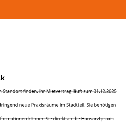
ck
 Standort finden. Ihr Mietvertrag läuft zum 31.12.2025
dringend neue Praxisräume im Stadtteil. Sie benötigen
formationen können Sie direkt an die Hausarztpraxis