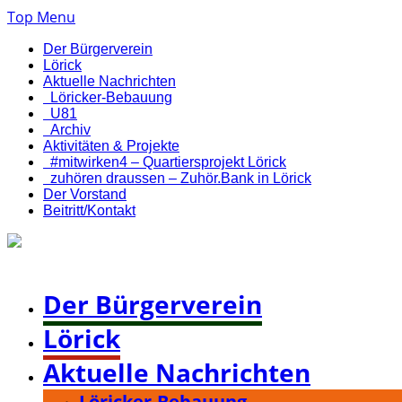
Top Menu
Der Bürgerverein
Lörick
Aktuelle Nachrichten
Löricker-Bebauung
U81
Archiv
Aktivitäten & Projekte
#mitwirken4 – Quartiersprojekt Lörick
zuhören draussen – Zuhör.Bank in Lörick
Der Vorstand
Beitritt/Kontakt
Bürgerverein Düsseldorf-Lörick e. V.
Der Bürgerverein
Lörick
Aktuelle Nachrichten
Löricker-Bebauung