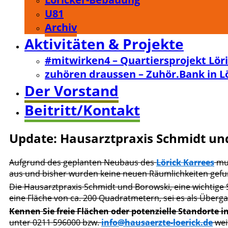
U81
Archiv
Aktivitäten & Projekte
#mitwirken4 – Quartiersprojekt Lör
zuhören draussen – Zuhör.Bank in L
Der Vorstand
Beitritt/Kontakt
Update: Hausarztpraxis Schmidt un
Aufgrund des geplanten Neubaus des
Lörick Karrees
mu
aus und bisher wurden keine neuen Räumlichkeiten gef
Die Hausarztpraxis Schmidt und Borowski, eine wichtige 
eine Fläche von ca. 200 Quadratmetern, sei es als Überg
Kennen Sie freie Flächen oder potenzielle Standorte in
unter 0211 596000 bzw.
info@hausaerzte-loerick.de
wei