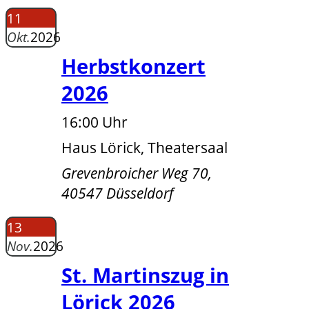
11
Okt.
2026
Herbstkonzert
2026
16:00 Uhr
Haus Lörick, Theatersaal
Grevenbroicher Weg 70,
40547 Düsseldorf
13
Nov.
2026
St. Martinszug in
Lörick 2026