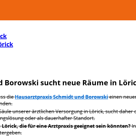
ick
örick
d Borowski sucht neue Räume in Löri
ss die
Hausarztpraxis Schmidt und Borowski
einen neuen
unden.
Säule unserer ärztlichen Versorgung in Lörick, sucht daher 
angslösung oder als dauerhafter Standort.
 Lörick, die für eine Arztpraxis geeignet sein könnten?
In
tergeben.