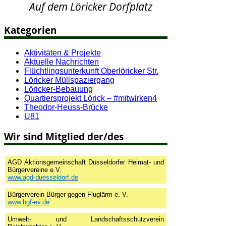
Auf dem Löricker Dorfplatz
Kategorien
Aktivitäten & Projekte
Aktuelle Nachrichten
Flüchtlingsunterkunft Oberlöricker Str.
Löricker Müllspaziergang
Löricker-Bebauung
Quartiersprojekt Lörick – #mitwirken4
Theodor-Heuss-Brücke
U81
Wir sind Mitglied der/des
AGD Aktionsgemeinschaft Düsseldorfer Heimat- und
Bürgervereine e.V.
www.agd-duesseldorf.de
Bürgerverein Bürger gegen Fluglärm e. V.
www.bgf-ev.de
Umwelt- und Landschaftsschutzverein