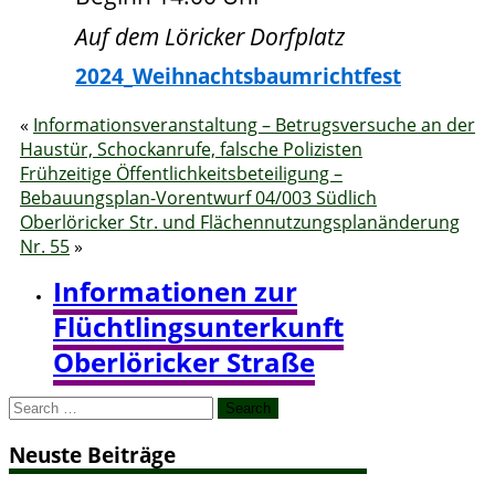
Auf dem Löricker Dorfplatz
2024_Weihnachtsbaumrichtfest
«
Informationsveranstaltung – Betrugsversuche an der
Haustür, Schockanrufe, falsche Polizisten
Frühzeitige Öffentlichkeitsbeteiligung –
Bebauungsplan-Vorentwurf 04/003 Südlich
Oberlöricker Str. und Flächennutzungsplanänderung
Nr. 55
»
Informationen zur
Flüchtlingsunterkunft
Oberlöricker Straße
Search
for:
Neuste Beiträge