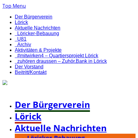
Top Menu
Der Bürgerverein
Lörick
Aktuelle Nachrichten
Löricker-Bebauung
U81
Archiv
Aktivitäten & Projekte
#mitwirken4 – Quartiersprojekt Lörick
zuhören draussen – Zuhör.Bank in Lörick
Der Vorstand
Beitritt/Kontakt
Bürgerverein Düsseldorf-Lörick e. V.
Der Bürgerverein
Lörick
Aktuelle Nachrichten
Löricker-Bebauung