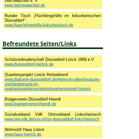
Deichwächter e. V.
www.deichwaechter.de
Runder Tisch „Flüchtlingshilfe im linksrheinischen
Düsseldorf“
www.fluechtlingshilfe-linksrheinisch.de
Befreundete Seiten/Links
Schützenbruderschaft Düsseldorf-Lörick 1869 e.V.
www.duesseldorf-loerick.de
Quartiersprojekt Lörick #mitwirken4
www.diakonie-duesseldorf.de/leben-im-alter/beratung-
und-begegnung-im-
quartier/quartiersprojekte/quartiersprojekt-loerick
Bürgerverein Düsseldorf-Heerdt
www.buergerverein-heerdt.de
Sozialverband VdK Ortsverband Linksrheinisch
www.nrw.vdk.de/vor-ort/ov-duesseldorf-linksrheinisch
Wohnstift Haus Lörick
www.haus-loerick.de