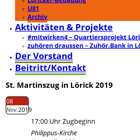
U81
Archiv
Aktivitäten & Projekte
#mitwirken4 – Quartiersprojekt Lör
zuhören draussen – Zuhör.Bank in L
Der Vorstand
Beitritt/Kontakt
St. Martinszug in Lörick 2019
08
Nov.
2019
17:00 Uhr Zugbeginn
Philippus-Kirche