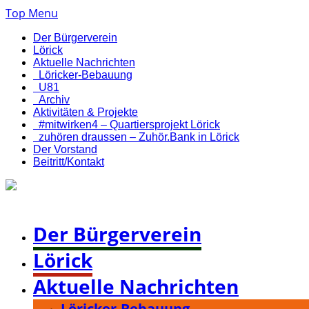
Top Menu
Der Bürgerverein
Lörick
Aktuelle Nachrichten
Löricker-Bebauung
U81
Archiv
Aktivitäten & Projekte
#mitwirken4 – Quartiersprojekt Lörick
zuhören draussen – Zuhör.Bank in Lörick
Der Vorstand
Beitritt/Kontakt
Bürgerverein Düsseldorf-Lörick e. V.
Der Bürgerverein
Lörick
Aktuelle Nachrichten
Löricker-Bebauung