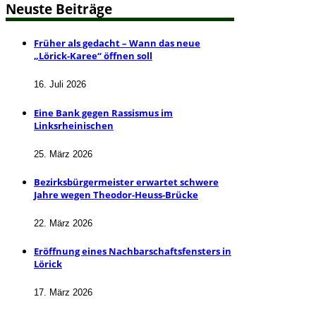
Neuste Beiträge
Früher als gedacht – Wann das neue
„Lörick-Karee“ öffnen soll
16. Juli 2026
Eine Bank gegen Rassismus im
Linksrheinischen
25. März 2026
Bezirksbürgermeister erwartet schwere
Jahre wegen Theodor-Heuss-Brücke
22. März 2026
Eröffnung eines Nachbarschaftsfensters in
Lörick
17. März 2026