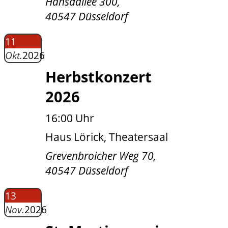
Hansaallee 300,
40547 Düsseldorf
11
Okt.
2026
Herbstkonzert
2026
16:00 Uhr
Haus Lörick, Theatersaal
Grevenbroicher Weg 70,
40547 Düsseldorf
13
Nov.
2026