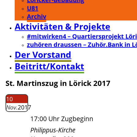
U81
Archiv
Aktivitäten & Projekte
#mitwirken4 – Quartiersprojekt Lör
zuhören draussen – Zuhör.Bank in L
Der Vorstand
Beitritt/Kontakt
St. Martinszug in Lörick 2017
10
Nov.
2017
17:00 Uhr Zugbeginn
Philippus-Kirche