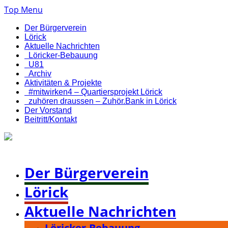
Top Menu
Der Bürgerverein
Lörick
Aktuelle Nachrichten
Löricker-Bebauung
U81
Archiv
Aktivitäten & Projekte
#mitwirken4 – Quartiersprojekt Lörick
zuhören draussen – Zuhör.Bank in Lörick
Der Vorstand
Beitritt/Kontakt
Bürgerverein Düsseldorf-Lörick e. V.
Der Bürgerverein
Lörick
Aktuelle Nachrichten
Löricker-Bebauung