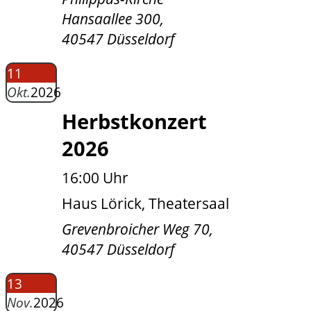
Hansaallee 300,
40547 Düsseldorf
11
Okt.
2026
Herbstkonzert
2026
16:00 Uhr
Haus Lörick, Theatersaal
Grevenbroicher Weg 70,
40547 Düsseldorf
13
Nov.
2026