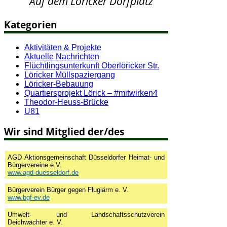
Auf dem Löricker Dorfplatz
Kategorien
Aktivitäten & Projekte
Aktuelle Nachrichten
Flüchtlingsunterkunft Oberlöricker Str.
Löricker Müllspaziergang
Löricker-Bebauung
Quartiersprojekt Lörick – #mitwirken4
Theodor-Heuss-Brücke
U81
Wir sind Mitglied der/des
AGD Aktionsgemeinschaft Düsseldorfer Heimat- und
Bürgervereine e.V.
www.agd-duesseldorf.de
Bürgerverein Bürger gegen Fluglärm e. V.
www.bgf-ev.de
Umwelt- und Landschaftsschutzverein
Deichwächter e. V.