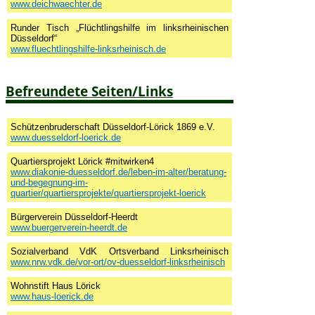
www.deichwaechter.de
Runder Tisch „Flüchtlingshilfe im linksrheinischen
Düsseldorf“
www.fluechtlingshilfe-linksrheinisch.de
Befreundete Seiten/Links
Schützenbruderschaft Düsseldorf-Lörick 1869 e.V.
www.duesseldorf-loerick.de
Quartiersprojekt Lörick #mitwirken4
www.diakonie-duesseldorf.de/leben-im-alter/beratung-
und-begegnung-im-
quartier/quartiersprojekte/quartiersprojekt-loerick
Bürgerverein Düsseldorf-Heerdt
www.buergerverein-heerdt.de
Sozialverband VdK Ortsverband Linksrheinisch
www.nrw.vdk.de/vor-ort/ov-duesseldorf-linksrheinisch
Wohnstift Haus Lörick
www.haus-loerick.de