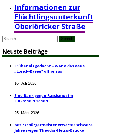
Informationen zur
Flüchtlingsunterkunft
Oberlöricker Straße
Search
for:
Neuste Beiträge
Früher als gedacht – Wann das neue
„Lörick-Karee“ öffnen soll
16. Juli 2026
Eine Bank gegen Rassismus im
Linksrheinischen
25. März 2026
Bezirksbürgermeister erwartet schwere
Jahre wegen Theodor-Heuss-Brücke