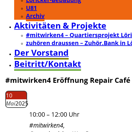
U81
Archiv
Aktivitäten & Projekte
#mitwirken4 – Quartiersprojekt Lör
zuhören draussen – Zuhör.Bank in L
Der Vorstand
Beitritt/Kontakt
#mitwirken4 Eröffnung Repair Café
10
Mai
2025
10:00 – 12:00 Uhr
#mitwirken4,