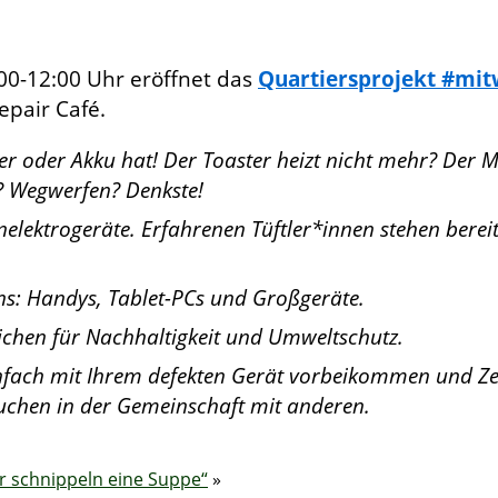
00-12:00 Uhr eröffnet das
Quartiersprojekt #mit
epair Café.
ker oder Akku hat! Der Toaster heizt nicht mehr? Der
? Wegwerfen? Denkste!
inelektrogeräte. Erfahrenen Tüftler*innen stehen berei
ns: Handys, Tablet-PCs und Großgeräte.
eichen für Nachhaltigkeit und Umweltschutz.
nfach mit Ihrem defekten Gerät vorbeikommen und Zei
Kuchen in der Gemeinschaft mit anderen.
r schnippeln eine Suppe“
»