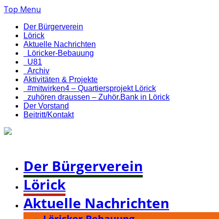
Top Menu
Der Bürgerverein
Lörick
Aktuelle Nachrichten
Löricker-Bebauung
U81
Archiv
Aktivitäten & Projekte
#mitwirken4 – Quartiersprojekt Lörick
zuhören draussen – Zuhör.Bank in Lörick
Der Vorstand
Beitritt/Kontakt
Bürgerverein Düsseldorf-Lörick e. V.
Der Bürgerverein
Lörick
Aktuelle Nachrichten
Löricker-Bebauung