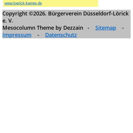
www.loerick-karree.de
Copyright ©2026. Bürgerverein Düsseldorf-Lörick
e. V.
Mesocolumn Theme by Dezzain -
Sitemap
-
Impressum
-
Datenschutz