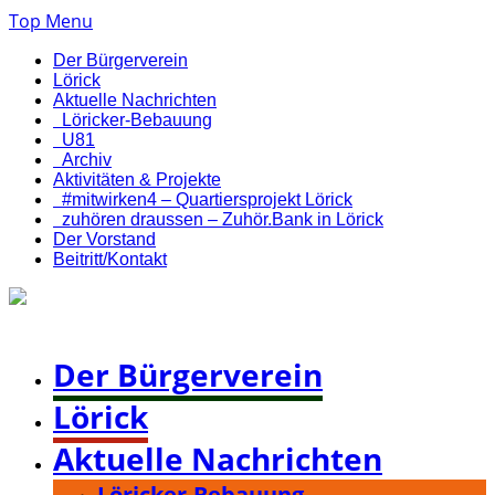
Top Menu
Der Bürgerverein
Lörick
Aktuelle Nachrichten
Löricker-Bebauung
U81
Archiv
Aktivitäten & Projekte
#mitwirken4 – Quartiersprojekt Lörick
zuhören draussen – Zuhör.Bank in Lörick
Der Vorstand
Beitritt/Kontakt
Bürgerverein Düsseldorf-Lörick e. V.
Der Bürgerverein
Lörick
Aktuelle Nachrichten
Löricker-Bebauung