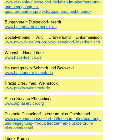
www.diakonie-duesseldorf.de/leben-im-alter/beratung-
und-begegnung-im-
quartier/quartiersprojekte/quartiersprojekt-loerick
Bürgerverein Düsseldorf-Heerdt
www.buergerverein-heerdt.de
Sozialverband VdK Ortsverband Linksrheinisch
www.nrw.vdk.de/vor-ort/ov-duesseldorf-linksrheinisch
Wohnstift Haus Lörick
www.haus-loerick.de
Hausarztpraxis Schmidt und Borowski
www.hausaerzte-loerick.de
Praxis Dres. med. Weinstock
www.praxis-weinstock.de
Alpha Service Pflegedienst
www.alphaservice.org
Diakonie Düsseldorf - zentrum plus Oberkassel
www.diakonie-duesseldorf.de/leben-im-alter/beratung-
und-begegnung-im-quartier/zentren-plus/zentrum-
plus-oberkassel
Lörick-Karree