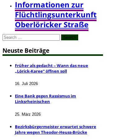
Informationen zur
Flüchtlingsunterkunft
Oberlöricker Straße
Search
for:
Neuste Beiträge
Früher als gedacht – Wann das neue
„Lörick-Karee“ öffnen soll
16. Juli 2026
Eine Bank gegen Rassismus im
Linksrheinischen
25. März 2026
Bezirksbürgermeister erwartet schwere
Jahre wegen Theodor-Heuss-Brücke