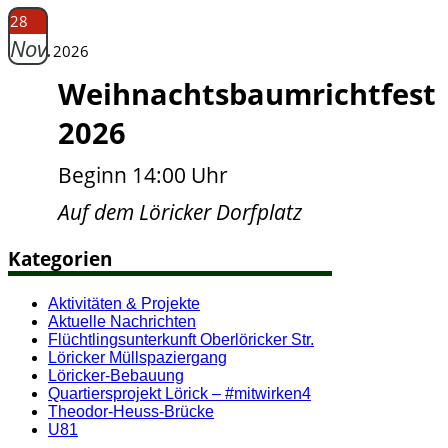
28
Nov.
2026
Weihnachtsbaumrichtfest
2026
Beginn 14:00 Uhr
Auf dem Löricker Dorfplatz
Kategorien
Aktivitäten & Projekte
Aktuelle Nachrichten
Flüchtlingsunterkunft Oberlöricker Str.
Löricker Müllspaziergang
Löricker-Bebauung
Quartiersprojekt Lörick – #mitwirken4
Theodor-Heuss-Brücke
U81