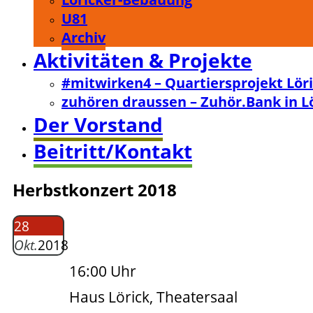
U81
Archiv
Aktivitäten & Projekte
#mitwirken4 – Quartiersprojekt Lör
zuhören draussen – Zuhör.Bank in L
Der Vorstand
Beitritt/Kontakt
Herbstkonzert 2018
28
Okt.
2018
16:00 Uhr
Haus Lörick, Theatersaal