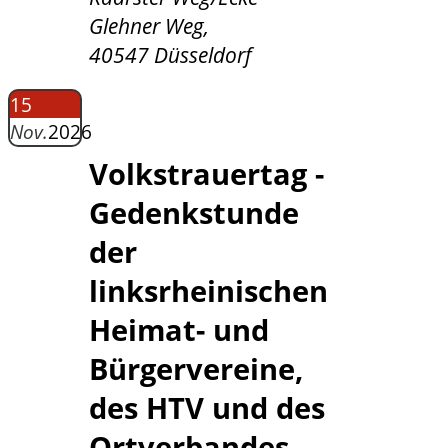
Glehner Weg,
40547 Düsseldorf
15
Nov.
2026
Volkstrauertag -
Gedenkstunde
der
linksrheinischen
Heimat- und
Bürgervereine,
des HTV und des
Ortverbandes