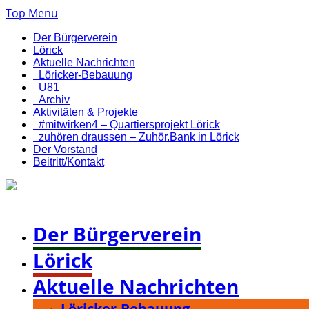
Top Menu
Der Bürgerverein
Lörick
Aktuelle Nachrichten
Löricker-Bebauung
U81
Archiv
Aktivitäten & Projekte
#mitwirken4 – Quartiersprojekt Lörick
zuhören draussen – Zuhör.Bank in Lörick
Der Vorstand
Beitritt/Kontakt
Bürgerverein Düsseldorf-Lörick e. V.
Der Bürgerverein
Lörick
Aktuelle Nachrichten
Löricker-Bebauung