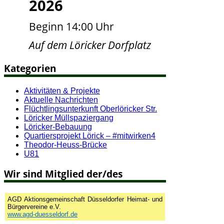
2026
Beginn 14:00 Uhr
Auf dem Löricker Dorfplatz
Kategorien
Aktivitäten & Projekte
Aktuelle Nachrichten
Flüchtlingsunterkunft Oberlöricker Str.
Löricker Müllspaziergang
Löricker-Bebauung
Quartiersprojekt Lörick – #mitwirken4
Theodor-Heuss-Brücke
U81
Wir sind Mitglied der/des
AGD Aktionsgemeinschaft Düsseldorfer Heimat- und
Bürgervereine e.V.
www.agd-duesseldorf.de