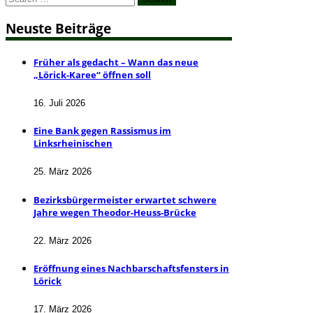
for:
Neuste Beiträge
Früher als gedacht – Wann das neue
„Lörick-Karee“ öffnen soll
16. Juli 2026
Eine Bank gegen Rassismus im
Linksrheinischen
25. März 2026
Bezirksbürgermeister erwartet schwere
Jahre wegen Theodor-Heuss-Brücke
22. März 2026
Eröffnung eines Nachbarschaftsfensters in
Lörick
17. März 2026