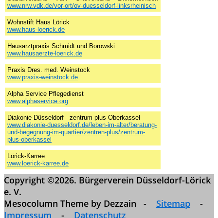
www.nrw.vdk.de/vor-ort/ov-duesseldorf-linksrheinisch
Wohnstift Haus Lörick
www.haus-loerick.de
Hausarztpraxis Schmidt und Borowski
www.hausaerzte-loerick.de
Praxis Dres. med. Weinstock
www.praxis-weinstock.de
Alpha Service Pflegedienst
www.alphaservice.org
Diakonie Düsseldorf - zentrum plus Oberkassel
www.diakonie-duesseldorf.de/leben-im-alter/beratung-
und-begegnung-im-quartier/zentren-plus/zentrum-
plus-oberkassel
Lörick-Karree
www.loerick-karree.de
Copyright ©2026. Bürgerverein Düsseldorf-Lörick
e. V.
Mesocolumn Theme by Dezzain -
Sitemap
-
Impressum
-
Datenschutz