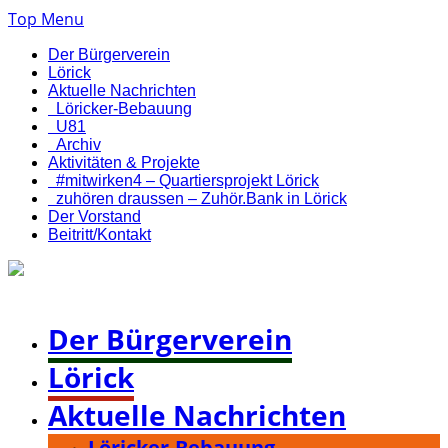
Top Menu
Der Bürgerverein
Lörick
Aktuelle Nachrichten
Löricker-Bebauung
U81
Archiv
Aktivitäten & Projekte
#mitwirken4 – Quartiersprojekt Lörick
zuhören draussen – Zuhör.Bank in Lörick
Der Vorstand
Beitritt/Kontakt
Bürgerverein Düsseldorf-Lörick e. V.
Der Bürgerverein
Lörick
Aktuelle Nachrichten
Löricker-Bebauung