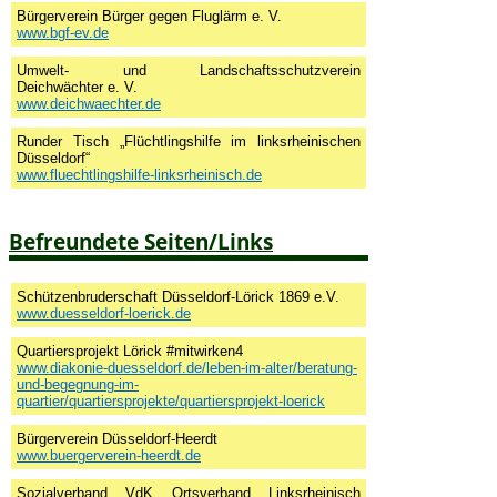
Bürgerverein Bürger gegen Fluglärm e. V.
www.bgf-ev.de
Umwelt- und Landschaftsschutzverein
Deichwächter e. V.
www.deichwaechter.de
Runder Tisch „Flüchtlingshilfe im linksrheinischen
Düsseldorf“
www.fluechtlingshilfe-linksrheinisch.de
Befreundete Seiten/Links
Schützenbruderschaft Düsseldorf-Lörick 1869 e.V.
www.duesseldorf-loerick.de
Quartiersprojekt Lörick #mitwirken4
www.diakonie-duesseldorf.de/leben-im-alter/beratung-
und-begegnung-im-
quartier/quartiersprojekte/quartiersprojekt-loerick
Bürgerverein Düsseldorf-Heerdt
www.buergerverein-heerdt.de
Sozialverband VdK Ortsverband Linksrheinisch