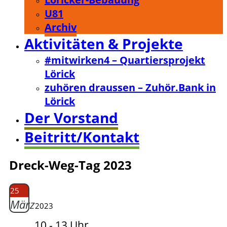
U81
Archiv
Aktivitäten & Projekte
#mitwirken4 – Quartiersprojekt
Lörick
zuhören draussen – Zuhör.Bank in
Lörick
Der Vorstand
Beitritt/Kontakt
Dreck-Weg-Tag 2023
25
März
2023
10 - 13 Uhr