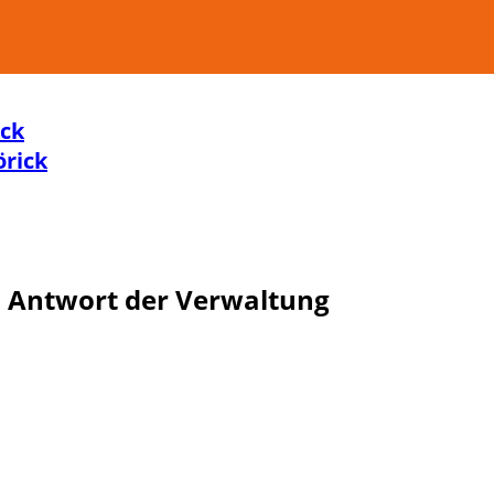
ick
örick
 Antwort der Verwaltung