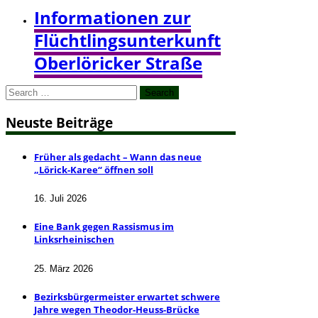
Informationen zur
Flüchtlingsunterkunft
Oberlöricker Straße
Search
for:
Neuste Beiträge
Früher als gedacht – Wann das neue
„Lörick-Karee“ öffnen soll
16. Juli 2026
Eine Bank gegen Rassismus im
Linksrheinischen
25. März 2026
Bezirksbürgermeister erwartet schwere
Jahre wegen Theodor-Heuss-Brücke