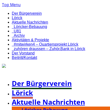
Top Menu
Der Bürgerverein
Lörick
Aktuelle Nachrichten
Löricker-Bebauung
U81
Archiv
Aktivitäten & Projekte
#mitwirken4 – Quartiersprojekt Lörick
zuhören draussen – Zuhör.Bank in Lörick
Der Vorstand
Beitritt/Kontakt
Bürgerverein Düsseldorf-Lörick e. V.
Der Bürgerverein
Lörick
Aktuelle Nachrichten
Löricker-Bebauung